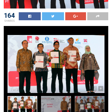
164
SHARES
-
+
1
of 3