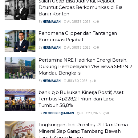
Salah Ucap Bisa Jadi Viral, Pejabat
Dituntut Cerdas Berkomunikasi di Era
Banjir Konten
BY
HERMAWAN
AUGUST 3, 2026
0
Fenomena Clipper dan Tantangan
Komunikasi Pejabat
BY
HERMAWAN
AUGUST 3, 2026
0
Pertamina NRE Hadirkan Energi Bersih,
Dukung Pembelajaran 768 Siswa SMPN 2
Mandau Bengkalis
BY
HERMAWAN
JULY 30, 2026
0
bank bjb Bukukan Kinerja Positif, Aset
Tembus Rp228,2 Triliun dan Laba
Tumbuh 58,8%
BY
INFOBISNIS@ADMIN
JULY 29, 2026
0
Lingkungan Jadi Prioritas, PT Dairi Prima
Mineral Siap Garap Tambang Bawah
Tanah Anjing Hitam