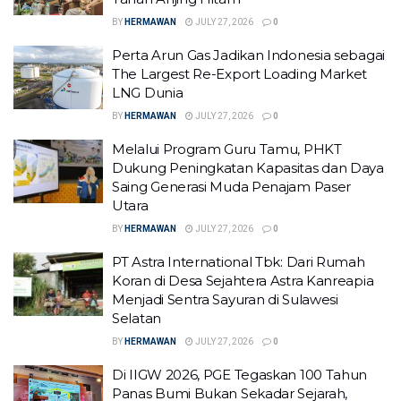
BY
HERMAWAN
JULY 27, 2026
0
Perta Arun Gas Jadikan Indonesia sebagai
The Largest Re-Export Loading Market
LNG Dunia
BY
HERMAWAN
JULY 27, 2026
0
Melalui Program Guru Tamu, PHKT
Dukung Peningkatan Kapasitas dan Daya
Saing Generasi Muda Penajam Paser
Utara
BY
HERMAWAN
JULY 27, 2026
0
PT Astra International Tbk: Dari Rumah
Koran di Desa Sejahtera Astra Kanreapia
Menjadi Sentra Sayuran di Sulawesi
Selatan
BY
HERMAWAN
JULY 27, 2026
0
Di IIGW 2026, PGE Tegaskan 100 Tahun
Panas Bumi Bukan Sekadar Sejarah,