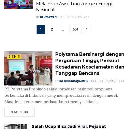
Melainkan Awal Transformasi Energi
Nasional
BY
HERMAWAN
JULY 16, 2026
0
1
2
…
651
Polytama Bersinergi dengan
BISNIS
Perguruan Tinggi, Perkuat
Kesadaran Keselamatan dan
Tanggap Bencana
BY
INFOBISNIS@ADMIN
AUGUST 7, 2026
0
PT Polytama Propindo selaku produsen resin polipropilena
terkemuka di Indonesia yang memproduksi resin dengan merek
Masplene, terus memperkuat komitmennya dalam...
READ MORE
Salah Ucap Bisa Jadi Viral, Pejabat