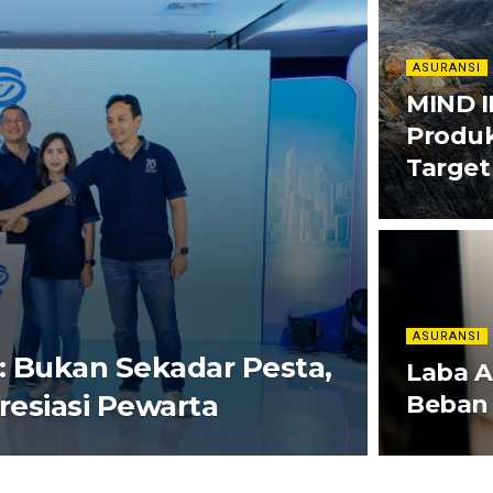
ASURANSI
MIND I
Produk
Target
ASURANSI
: Bukan Sekadar Pesta,
Laba A
presiasi Pewarta
Beban 