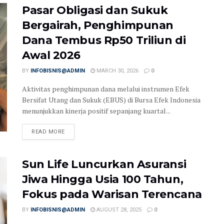
Pasar Obligasi dan Sukuk
Bergairah, Penghimpunan
Dana Tembus Rp50 Triliun di
Awal 2026
BY
INFOBISNIS@ADMIN
MARCH 30, 2026
0
Aktivitas penghimpunan dana melalui instrumen Efek
Bersifat Utang dan Sukuk (EBUS) di Bursa Efek Indonesia
menunjukkan kinerja positif sepanjang kuartal...
READ MORE
Sun Life Luncurkan Asuransi
Jiwa Hingga Usia 100 Tahun,
Fokus pada Warisan Terencana
BY
INFOBISNIS@ADMIN
AUGUST 28, 2025
0