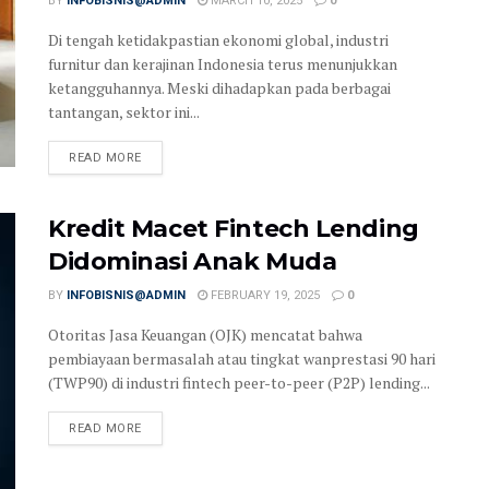
BY
INFOBISNIS@ADMIN
MARCH 10, 2025
0
Di tengah ketidakpastian ekonomi global, industri
furnitur dan kerajinan Indonesia terus menunjukkan
ketangguhannya. Meski dihadapkan pada berbagai
tantangan, sektor ini...
READ MORE
Kredit Macet Fintech Lending
Didominasi Anak Muda
BY
INFOBISNIS@ADMIN
FEBRUARY 19, 2025
0
Otoritas Jasa Keuangan (OJK) mencatat bahwa
pembiayaan bermasalah atau tingkat wanprestasi 90 hari
(TWP90) di industri fintech peer-to-peer (P2P) lending...
READ MORE