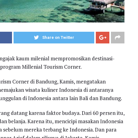
Share on Twitter
engajak kaum milenial mempromosikan destinasi-
i program Millenial Tourism Corner.
ourism Corner di Bandung, Kamis, mengatakan
emajukan wisata kuliner Indonesia di antaranya
unggulan di Indonesia antara lain Bali dan Bandung.
orang datang karena faktor budaya. Dari 60 persen itu,
an belanja. Karena itu, mencicipi masakan Indonesia
a sebelum mereka terbang ke Indonesia. Dan para
ar Arief dalam rilisnya di Jakarta, Kamis.