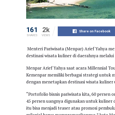
161
2k
Share on Facebook
SHARES
VIEWS
Menteri Pariwisata (Menpar) Arief Yahya m
destinasi wisata kuliner di daerahnya melalu
Menpar Arief Yahya saat acara Millennial T
Kemenpar memiliki berbagai strategi untuk m
dengan menetapkan destinasi wisata kuliner 
“Portofolio bisnis pariwisata kita, 60 persen 
45 persen uangnya digunakan untuk kuliner d
itu bisa menjadi teaser atau promosi pembuk
milenial harus mempromosikannya,” kata Menp