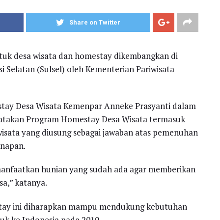
Share on Twitter
uk desa wisata dan homestay dikembangkan di
si Selatan (Sulsel) oleh Kementerian Pariwisata
tay Desa Wisata Kemenpar Anneke Prasyanti dalam
ngatakan Program Homestay Desa Wisata termasuk
wisata yang diusung sebagai jawaban atas pemenuhan
inapan.
nfaatkan hunian yang sudah ada agar memberikan
a,” katanya.
stay ini diharapkan mampu mendukung kebutuhan
uk ke Indonesia pada 2019.