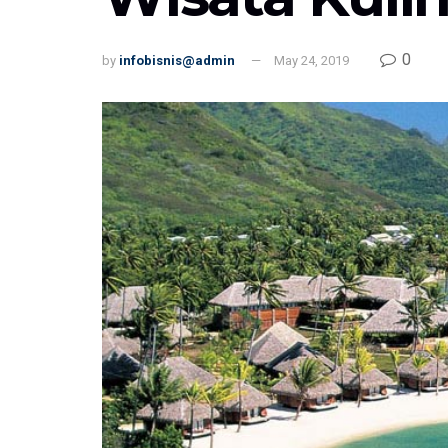
0
by
infobisnis@admin
May 24, 2019