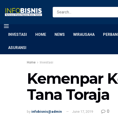
INVESTASI
HOME
NEWS
WIRAUSAHA
PERBAN
ASURANSI
Home
Investasi
Kemenpar K
Tana Toraja
0
by
infobisnis@admin
June 17, 2019