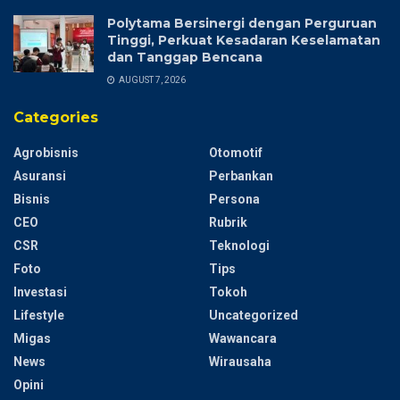
Polytama Bersinergi dengan Perguruan
Tinggi, Perkuat Kesadaran Keselamatan
dan Tanggap Bencana
AUGUST 7, 2026
Categories
Agrobisnis
Otomotif
Asuransi
Perbankan
Bisnis
Persona
CEO
Rubrik
CSR
Teknologi
Foto
Tips
Investasi
Tokoh
Lifestyle
Uncategorized
Migas
Wawancara
News
Wirausaha
Opini