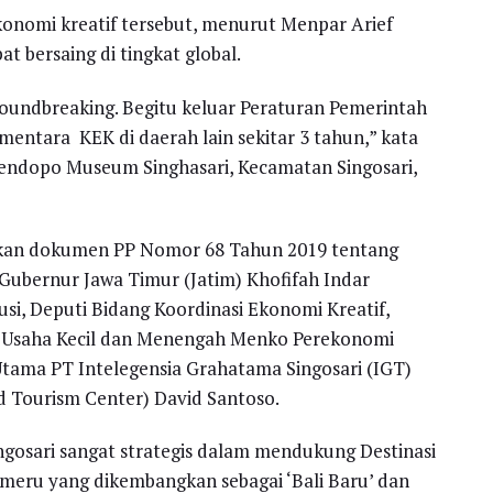
konomi kreatif tersebut, menurut Menpar Arief
t bersaing di tingkat global.
oundbreaking. Begitu keluar Peraturan Pemerintah
entara KEK di daerah lain sekitar 3 tahun,” kata
 Pendopo Museum Singhasari, Kecamatan Singosari,
hkan dokumen PP Nomor 68 Tahun 2019 tentang
ubernur Jawa Timur (Jatim) Khofifah Indar
i, Deputi Bidang Koordinasi Ekonomi Kreatif,
n Usaha Kecil dan Menengah Menko Perekonomi
ama PT Intelegensia Grahatama Singosari (IGT)
ed Tourism Center) David Santoso.
ngosari sangat strategis dalam mendukung Destinasi
emeru yang dikembangkan sebagai ‘Bali Baru’ dan