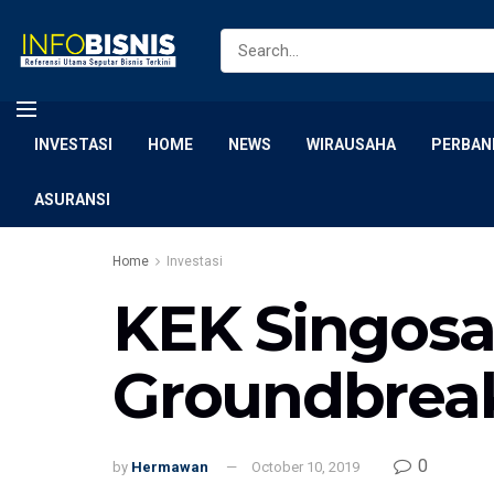
INVESTASI
HOME
NEWS
WIRAUSAHA
PERBAN
ASURANSI
Home
Investasi
KEK Singosa
Groundbrea
0
by
Hermawan
October 10, 2019