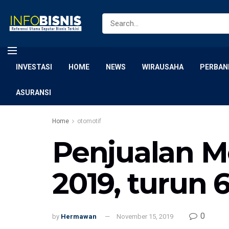
INVESTASI
HOME
NEWS
WIRAUSAHA
PERBAN
ASURANSI
Home
otomotif
Penjualan M
2019, turun 
0
by
Hermawan
November 15, 2019