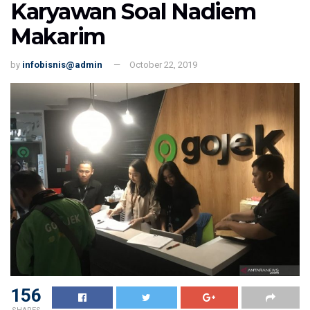
Karyawan Soal Nadiem
Makarim
by
infobisnis@admin
October 22, 2019
156