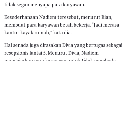
tidak segan menyapa para karyawan.
Kesederhanaan Nadiem teresebut, menurut Rian,
membuat para karyawan betah bekerja. “Jadi merasa
kantor kayak rumah,” kata dia.
Hal senada juga dirasakan Divia yang bertugas sebagai
resepsionis lantai 5. Menurut Divia, Nadiem
mengajarkan para karyawan untuk tidak membeda-
bedakan status kepegawaian.
“Ketemu di lift biasa saja, enggak bedakan mana bos,
dan mengajarkan enggak ada perbedaan, jadi VP,
Manager, kayak karyawan biasa,” ujar dia.
Rekan kerja Divia di bagian resepsionis, Diana, juga
merasa Nadiem ada sosok yang rendah hati.