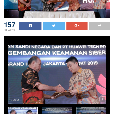
157
SHARES
-
+
1
of 4