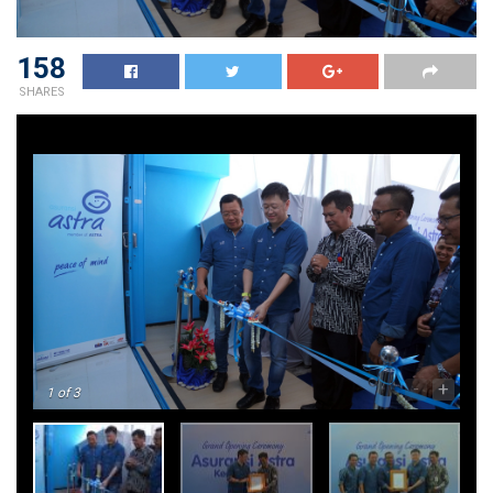
158
SHARES
-
+
1
of 3