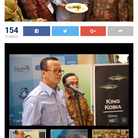
154
SHARES
-
+
1
of 4