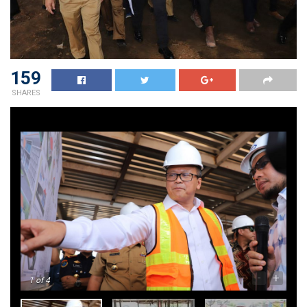
159
SHARES
-
+
1
of 4