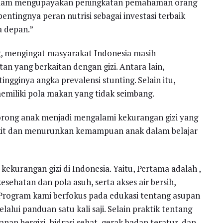
dalam mengupayakan peningkatan pemahaman orang
pentingnya peran nutrisi sebagai investasi terbaik
a depan.”
g, mengingat masyarakat Indonesia masih
n yang berkaitan dengan gizi. Antara lain,
ngginya angka prevalensi stunting. Selain itu,
memiliki pola makan yang tidak seimbang.
rong anak menjadi mengalami kekurangan gizi yang
it dan menurunkan kemampuan anak dalam belajar
kekurangan gizi di Indonesia. Yaitu, Pertama adalah ,
esehatan dan pola asuh, serta akses air bersih,
t. Program kami berfokus pada edukasi tentang asupan
lalui panduan satu kali saji. Selain praktik tentang
nan bergizi, hidrasi sehat, gerak badan teratur, dan