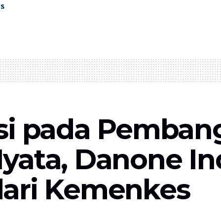
s
usi pada Pemba
yata, Danone In
dari Kemenkes