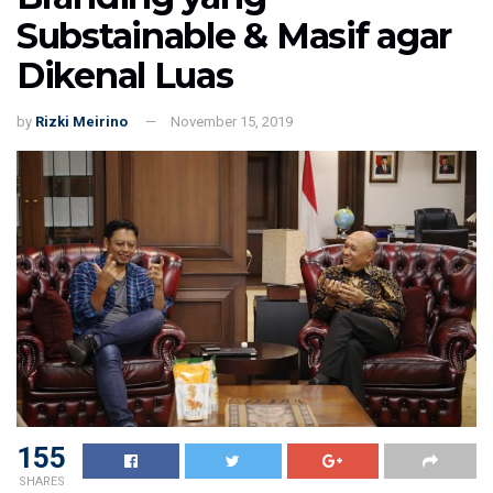
Substainable & Masif agar
Dikenal Luas
by
Rizki Meirino
November 15, 2019
155
SHARES