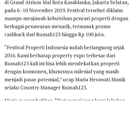
di Grand Atrium Mal Kota Kasablanka, Jakarta Selatan,
pada 6–10 November 2019. Festival tersebut diklaim
mampu menjawab kebutuhan pencari properti dengan
berbagai penawaran menarik, termasuk promo
cashback dari Rumah123 hingga Rp 100 juta.
“Festival Properti Indonesia sudah berlangsung sejak
2016. Kami berharap property expo terbesar dari
Rumah123 kali ini bisa lebih mendekatkan properti
dengan konsumen, khususnya milenial yang masih
menjadi pasar potensial,” ucap Maria Herawati Manik
selaku Country Manager Rumah123.
Maria menambahkan, “Dari survei yang kami lakukan
di 6 kota besar di Indonesia menunjukkan, properti
berada di urutan kedua dari impian milenial yang ingin
diwujudkan selain memiliki bisnis sendiri. Artinya
memiliki properti masih menjadi impian terbesar para