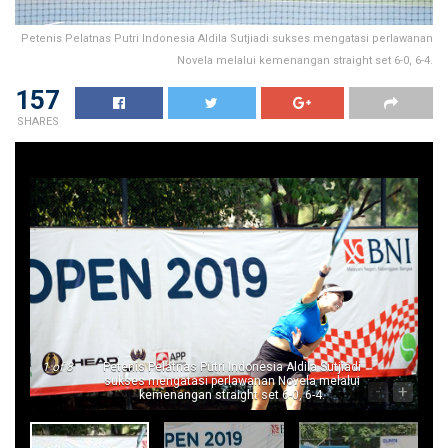
Petenis Pelatnas Putri Indonesia Aldila Sutjiadi sukses mengatasi perlawanan
Novela melalui kemenangan straight set 6-0, 6-4.
157
SHARES
1
of 8
Petenis Pelatnas Putri Indonesia Aldila Sutjiadi
sukses mengatasi perlawanan Novela melalui
-
+
kemenangan straight set 6-0, 6-4.