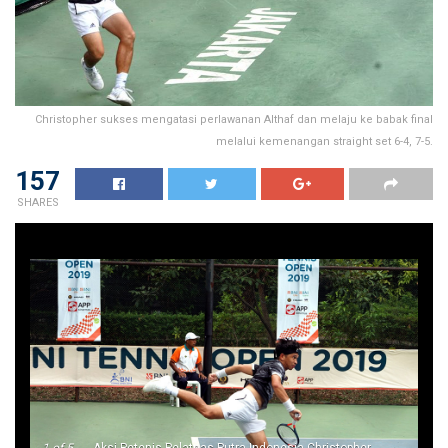
Christopher sukses mengatasi perlawanan Althaf dan melaju ke babak final
melalui kemenangan straight set 6-4, 7-5.
157
SHARES
1
of 5
Aksi Petenis Pelatnas Putra Indonesia Christopher