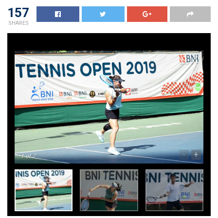
157
SHARES
-
+
1
of 7