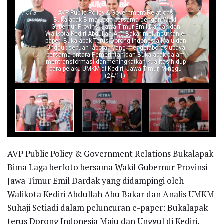
1
of 3
AVP Public Policy & Government Relations
Bukalapak Bima Laga bersama dengan Wakil
Gubernur Provinsi Jawa Timur Emil Dardak dan
Walikota Kediri Abdullah Abu Bakar meluncurkan e-
paper: Bukalapak Terus Dorong Indonesia Maju dan
Unggul; sebuah laporan yang mengelaborasiupaya
bersama antara Pemerintah dan Bukalapak dalam
mentransformasi danmeningkatkan kualitas hidup
para pelaku UMKM di Kediri, Jawa Timur, Minggu
-
+
(24/11).
AVP Public Policy & Government Relations Bukalapak
Bima Laga berfoto bersama Wakil Gubernur Provinsi
Jawa Timur Emil Dardak yang didampingi oleh
Walikota Kediri Abdullah Abu Bakar dan Analis UMKM
Suhaji Setiadi dalam peluncuran e-paper: Bukalapak
terus Dorong Indonesia Maju dan Unggul di Kediri,