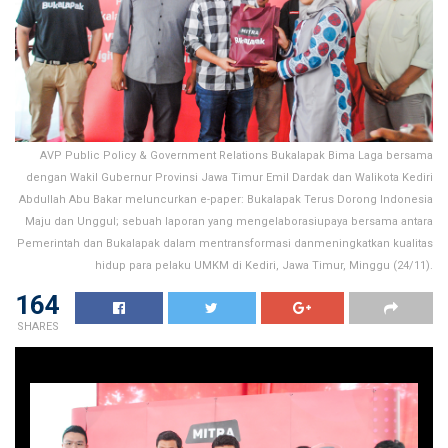
AVP Public Policy & Government Relations Bukalapak Bima Laga bersama
dengan Wakil Gubernur Provinsi Jawa Timur Emil Dardak dan Walikota Kediri
Abdullah Abu Bakar meluncurkan e-paper: Bukalapak Terus Dorong Indonesia
Maju dan Unggul; sebuah laporan yang mengelaborasiupaya bersama antara
Pemerintah dan Bukalapak dalam mentransformasi danmeningkatkan kualitas
hidup para pelaku UMKM di Kediri, Jawa Timur, Minggu (24/11).
164
SHARES