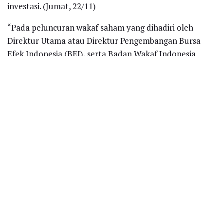
investasi. (Jumat, 22/11)
“Pada peluncuran wakaf saham yang dihadiri oleh
Direktur Utama atau Direktur Pengembangan Bursa
Efek Indonesia (BEI), serta Badan Wakaf Indonesia
hari ini (Jumat 22/11) Dompet Dhuafa menggandeng
Philip Sekuritas Indonesia dan Panin Sekuritas sebagai
dua sekuritas yang sudah terjamin terdaftar sebagai
perusahaan Anggota Bursa Shariah Online Trading
System (AB SOTS) yakni sistem transaksi saham
syariah secara online yang memenuhi prinsip-prinsip
syariah di pasar modal”, terang Bobby P Manullang
sebagai GM Wakaf Dompet Dhuafa .
Saham syariah (yang akan diwakafkan) disetor atau
diserahkan ke lembaga pengelola investasi.
Sedangkan, keuntungannya berasal dari pengelolaan