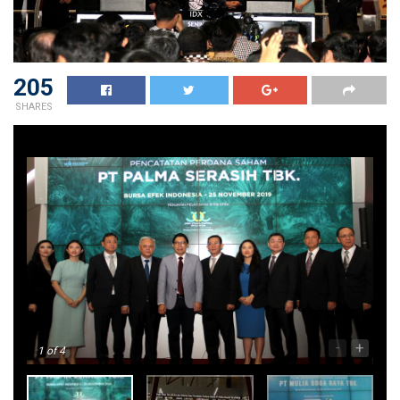
205
SHARES
-
+
1
of 4