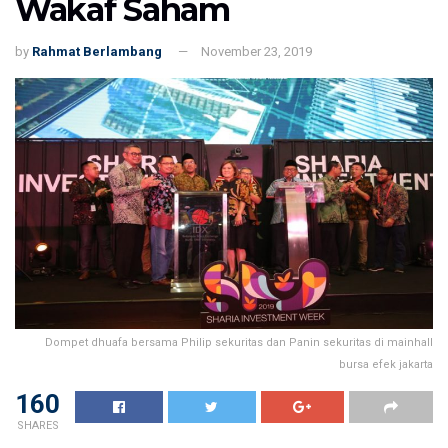
Wakaf Saham
by
Rahmat Berlambang
November 23, 2019
Dompet dhuafa bersama Philip sekuritas dan Panin sekuritas di mainhall
bursa efek jakarta
160
SHARES