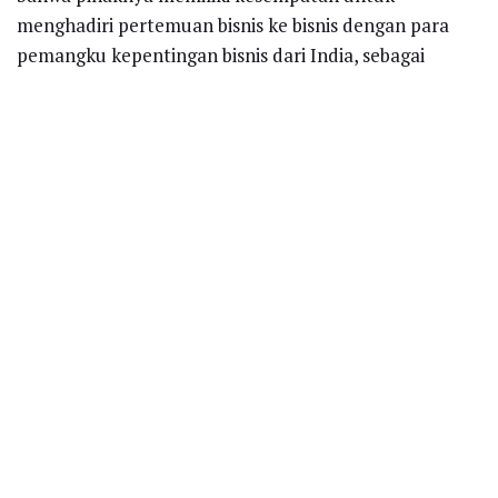
menghadiri pertemuan bisnis ke bisnis dengan para
pemangku kepentingan bisnis dari India, sebagai
bagian dari upaya diplomasi ekonomi untuk
meningkatkan kerjasama potensial.
Saat ini, kata dia, Aceh juga memiliki infrastruktur
pendukung terbaik seperti jalan, bandara, pelabuhan,
dan sumber listrik.
Di sektor energi, Pemerintah Aceh juga sedang
mencari investor potensial untuk membangun dan
menjalankan pembangkit listrik terbarukan kami
seperti panas bumi, yang berlimpah sumber daya.