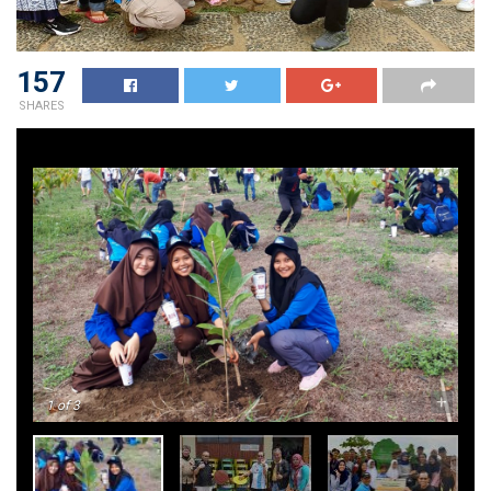
157
SHARES
-
+
1
of 3