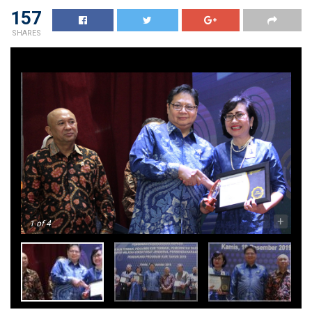
157
SHARES
-
+
1
of 4