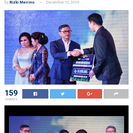
by
Rizki Meirino
December 15, 2019
159
SHARES