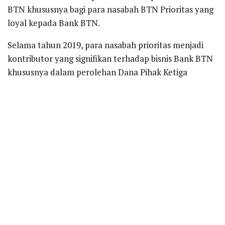
BTN khususnya bagi para nasabah BTN Prioritas yang
loyal kepada Bank BTN.
Selama tahun 2019, para nasabah prioritas menjadi
kontributor yang signifikan terhadap bisnis Bank BTN
khususnya dalam perolehan Dana Pihak Ketiga
perbankan, dimana hal ini dapat dilihat dari DPK Bank
BTN sampai dengan September 2019 tumbuh 18,10%
(yoy) yang diikuti oleh pertumbuhan kredit dan
pembiayaan pada posisi yang sama 16,75% (yoy).
(Foto: Infobisnis.id/Rizki Meirino)
Recent News