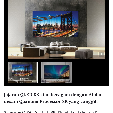
-
+
1
of 2
Jajaran QLED 8K kian beragam dengan AI dan
desain Quantum Processor 8K yang canggih
Samsung Q950TS QLED 8K TV adalah televisi 8K