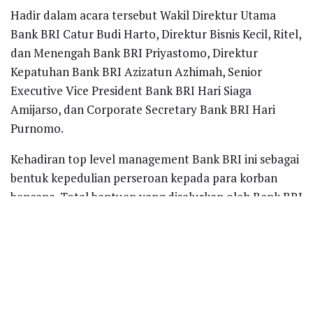
Hadir dalam acara tersebut Wakil Direktur Utama
Bank BRI Catur Budi Harto, Direktur Bisnis Kecil, Ritel,
dan Menengah Bank BRI Priyastomo, Direktur
Kepatuhan Bank BRI Azizatun Azhimah, Senior
Executive Vice President Bank BRI Hari Siaga
Amijarso, dan Corporate Secretary Bank BRI Hari
Purnomo.
Kehadiran top level management Bank BRI ini sebagai
bentuk kepedulian perseroan kepada para korban
bencana. Total bantuan yang disalurkan oleh Bank BRI
dalam kegiatan tersebut sebesar Rp.100 juta di
beberapa kelurahan di daerah Cileduk, Tangsel.
“Fokus kami saat ini adalah penanganan pasca
bencana, yakni pemberian obat-obatan kepada yang
membutuhkan, seperti lansia, anak-anak, dan wanita,”