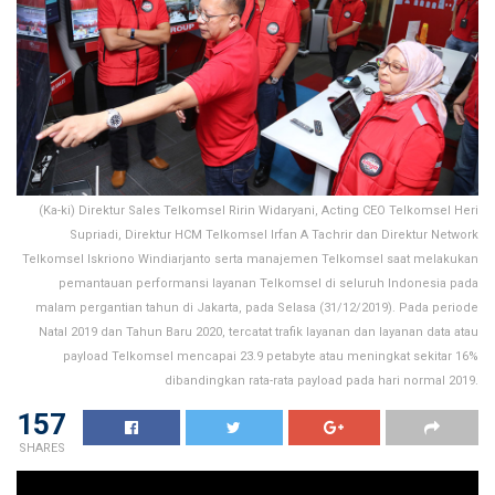
(Ka-ki) Direktur Sales Telkomsel Ririn Widaryani, Acting CEO Telkomsel Heri
Supriadi, Direktur HCM Telkomsel Irfan A Tachrir dan Direktur Network
Telkomsel Iskriono Windiarjanto serta manajemen Telkomsel saat melakukan
pemantauan performansi layanan Telkomsel di seluruh Indonesia pada
malam pergantian tahun di Jakarta, pada Selasa (31/12/2019). Pada periode
Natal 2019 dan Tahun Baru 2020, tercatat trafik layanan dan layanan data atau
payload Telkomsel mencapai 23.9 petabyte atau meningkat sekitar 16%
dibandingkan rata-rata payload pada hari normal 2019.
157
SHARES