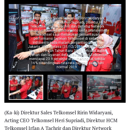
1
of 7
(Ka-ki) Direktur Sales Telkomsel Ririn Widaryani,
Acting CEO Telkomsel Heri Supriadi, Direktur HCM
Telkomsel Irfan A Tachrir dan Direktur Network
Telkomsel Iskriono Windiarjanto serta manajemen
Telkomsel saat melakukan pemantauan
performansi layanan Telkomsel di seluruh
Indonesia pada malam pergantian tahun di
Jakarta, pada Selasa (31/12/2019). Pada periode
Natal 2019 dan Tahun Baru 2020, tercatat trafik
layanan dan layanan data atau payload Telkomsel
mencapai 23.9 petabyte atau meningkat sekitar
16% dibandingkan rata-rata payload pada hari
-
+
normal 2019.
(Ka-ki) Direktur Sales Telkomsel Ririn Widaryani,
Acting CEO Telkomsel Heri Supriadi, Direktur HCM
Telkomsel Irfan A Tachrir dan Direktur Network