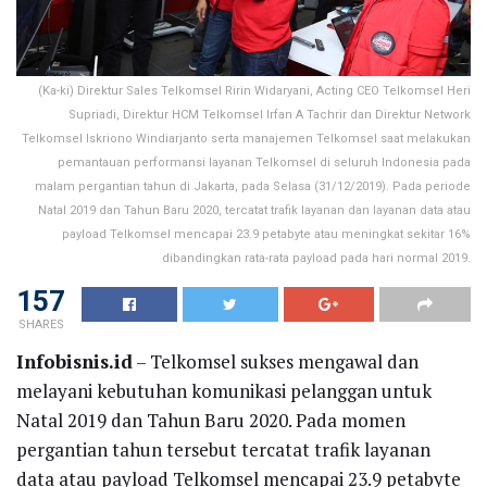
(Ka-ki) Direktur Sales Telkomsel Ririn Widaryani, Acting CEO Telkomsel Heri
Supriadi, Direktur HCM Telkomsel Irfan A Tachrir dan Direktur Network
Telkomsel Iskriono Windiarjanto serta manajemen Telkomsel saat melakukan
pemantauan performansi layanan Telkomsel di seluruh Indonesia pada
malam pergantian tahun di Jakarta, pada Selasa (31/12/2019). Pada periode
Natal 2019 dan Tahun Baru 2020, tercatat trafik layanan dan layanan data atau
payload Telkomsel mencapai 23.9 petabyte atau meningkat sekitar 16%
dibandingkan rata-rata payload pada hari normal 2019.
157
SHARES
Infobisnis.id
– Telkomsel sukses mengawal dan
melayani kebutuhan komunikasi pelanggan untuk
Natal 2019 dan Tahun Baru 2020. Pada momen
pergantian tahun tersebut tercatat trafik layanan
data atau payload Telkomsel mencapai 23.9 petabyte