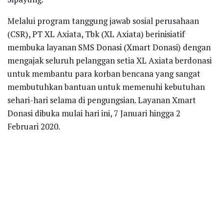
Melalui program tanggung jawab sosial perusahaan
(CSR), PT XL Axiata, Tbk (XL Axiata) berinisiatif
membuka layanan SMS Donasi (Xmart Donasi) dengan
mengajak seluruh pelanggan setia XL Axiata berdonasi
untuk membantu para korban bencana yang sangat
membutuhkan bantuan untuk memenuhi kebutuhan
sehari-hari selama di pengungsian. Layanan Xmart
Donasi dibuka mulai hari ini, 7 Januari hingga 2
Februari 2020.
Region Group Head XL Axiata Jabodetabek, Francky
Rinaldo Pakpahan mengatakan, “Bencana banjir
bandang dan tanah longsor yang melanda masyarakat
di Kab. Lebak, Banten dan Kab. Bogor telah
mengakibatkan ribuan masyarakat di sana kehilangan
tempat tinggal dan harta benda. Untuk sedikit