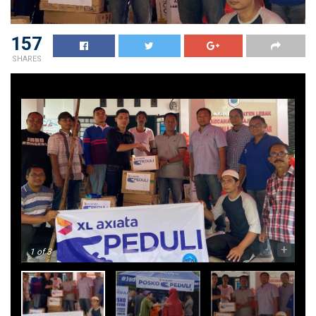
157
SHARES
-
+
1
of 3