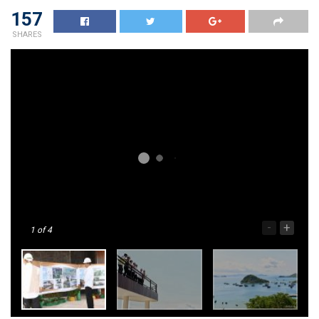
157
SHARES
-
+
1
of 4