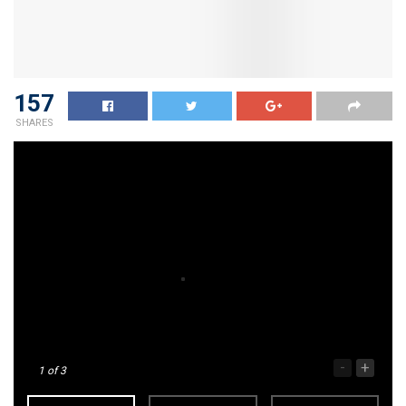
157
SHARES
-
+
1
of 3