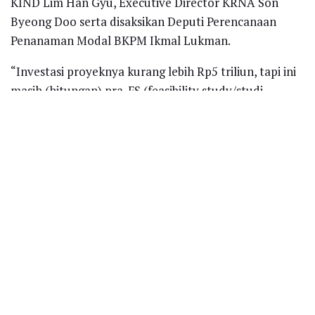
KIND Lim Han Gyu, Executive Director KRNA Son
Byeong Doo serta disaksikan Deputi Perencanaan
Penanaman Modal BKPM Ikmal Lukman.
“Investasi proyeknya kurang lebih Rp5 triliun, tapi ini
masih (hitungan) pra-FS (feasibility study/studi
kelayakan). Proyek ini murni B to B, jadi tidak ada loan
(pinjaman). Artinya, kita pasang duit semua,” kata
Haedar.
Recent News
Kejati Jatim dan PGN Bangun Sinergi
Strategis, Perkuat Tata Kelola