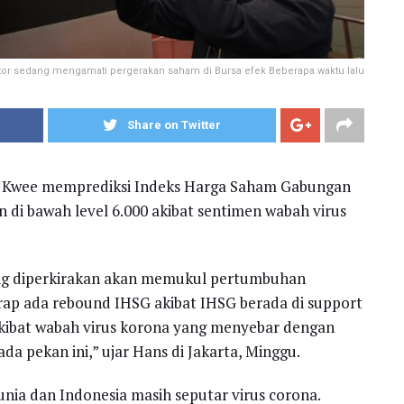
tor sedang mengamati pergerakan saham di Bursa efek Beberapa waktu lalu
Share on Twitter
 Kwee memprediksi Indeks Harga Saham Gabungan
 di bawah level 6.000 akibat sentimen wabah virus
ang diperkirakan akan memukul pertumbuhan
rap ada rebound IHSG akibat IHSG berada di support
 akibat wabah virus korona yang menyebar dengan
a pekan ini,” ujar Hans di Jakarta, Minggu.
unia dan Indonesia masih seputar virus corona.