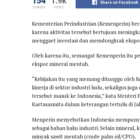
154
1.9k
Share on Facebook
SHARES
VIEWS
Kementerian Perindustrian (Kemenperin) bert
karena aktivitas tersebut bertujuan meningka
menggaet investasi dan memdongkrak ekspo
Oleh karena itu, semangat Kemenperin itu p
ekspor mineral mentah.
“Kebijakan itu yang memang ditunggu oleh K
kinerja di sektor industri hulu, sekaligus ju
tersebut masuk ke Indonesia,” kata Menteri
Kartasasmita dalam keterangan tertulis di Ja
Menperin menyebutkan Indonesia mempunyai
sebagai bahan baku industri. Selain mineral,
minyak sawit mentah (crude palm oil/CPO).