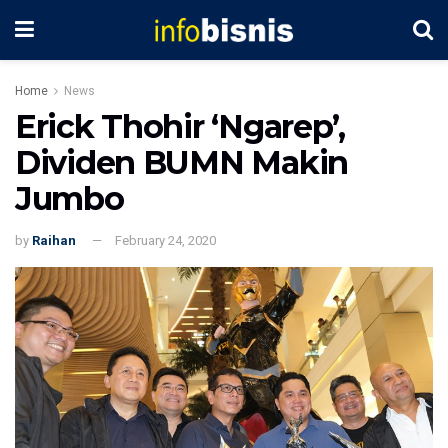
Home
News
Erick Thohir ‘Ngarep’,
Dividen BUMN Makin
Jumbo
by
Raihan
February 24, 2020