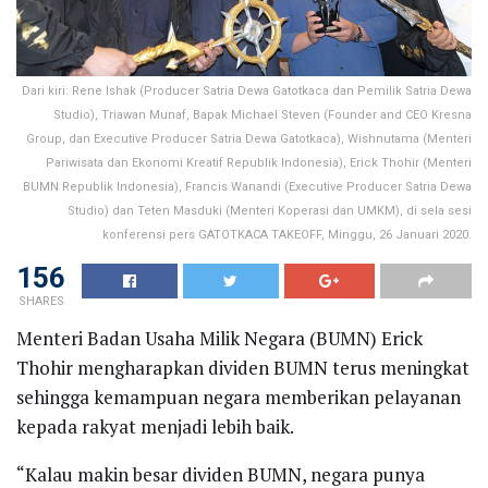
Dari kiri: Rene Ishak (Producer Satria Dewa Gatotkaca dan Pemilik Satria Dewa
Studio), Triawan Munaf, Bapak Michael Steven (Founder and CEO Kresna
Group, dan Executive Producer Satria Dewa Gatotkaca), Wishnutama (Menteri
Pariwisata dan Ekonomi Kreatif Republik Indonesia), Erick Thohir (Menteri
BUMN Republik Indonesia), Francis Wanandi (Executive Producer Satria Dewa
Studio) dan Teten Masduki (Menteri Koperasi dan UMKM), di sela sesi
konferensi pers GATOTKACA TAKEOFF, Minggu, 26 Januari 2020.
156
SHARES
Menteri Badan Usaha Milik Negara (BUMN) Erick
Thohir mengharapkan dividen BUMN terus meningkat
sehingga kemampuan negara memberikan pelayanan
kepada rakyat menjadi lebih baik.
“Kalau makin besar dividen BUMN, negara punya