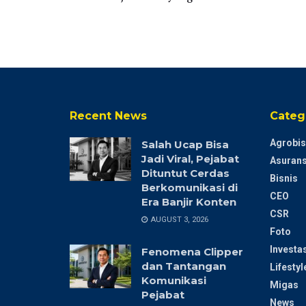
Recent News
Categ
Agrobis
Salah Ucap Bisa
Jadi Viral, Pejabat
Asurans
Dituntut Cerdas
Bisnis
Berkomunikasi di
CEO
Era Banjir Konten
CSR
AUGUST 3, 2026
Foto
Investas
Fenomena Clipper
dan Tantangan
Lifestyl
Komunikasi
Migas
Pejabat
News