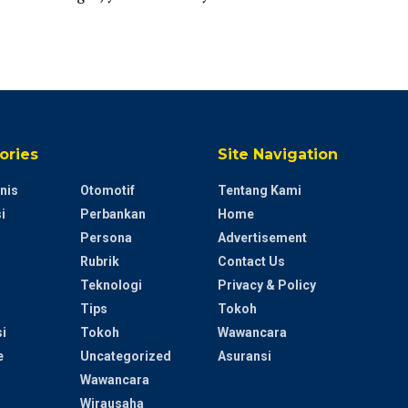
ories
Site Navigation
nis
Otomotif
Tentang Kami
i
Perbankan
Home
Persona
Advertisement
Rubrik
Contact Us
Teknologi
Privacy & Policy
Tips
Tokoh
i
Tokoh
Wawancara
e
Uncategorized
Asuransi
Wawancara
Wirausaha