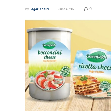
0
by
Edgar Khairi
June 6, 2020