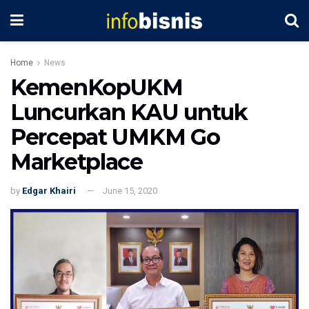
Home
News
KemenKopUKM
Luncurkan KAU untuk
Percepat UMKM Go
Marketplace
by
Edgar Khairi
June 15, 2020