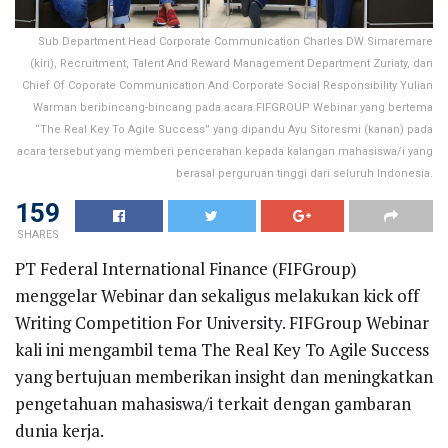
Sub Department Head Corporate Communication Charles DW Simaremare
(kiri), Recruitment, Talent And Reward Management Department Zuriaty, dan
Chief Of Coporate Communication And Corporate Social Responsibility Yulian
Warman beribincang-bincang pada acara FIFGROUP Webinar yang bertema
“The Real Key To Agile Success” yang dipandu Ayu Sitoresmi (kanan) pada
acara tersebut yang memberi pencerahan kepada kalangan mahasiswa/i yang
berasal perguruan tinggi dari seluruh Indonesia.
159
SHARES
PT Federal International Finance (FIFGroup)
menggelar Webinar dan sekaligus melakukan kick off
Writing Competition For University. FIFGroup Webinar
kali ini mengambil tema The Real Key To Agile Success
yang bertujuan memberikan insight dan meningkatkan
pengetahuan mahasiswa/i terkait dengan gambaran
dunia kerja.