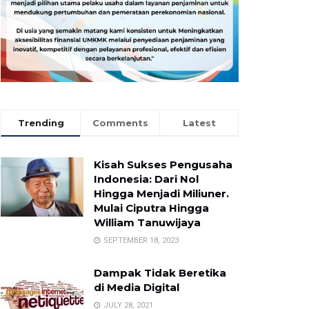
Trending
Comments
Latest
Kisah Sukses Pengusaha
Indonesia: Dari Nol
Hingga Menjadi Miliuner.
Mulai Ciputra Hingga
William Tanuwijaya
SEPTEMBER 18, 2023
Dampak Tidak Beretika
di Media Digital
JULY 28, 2021