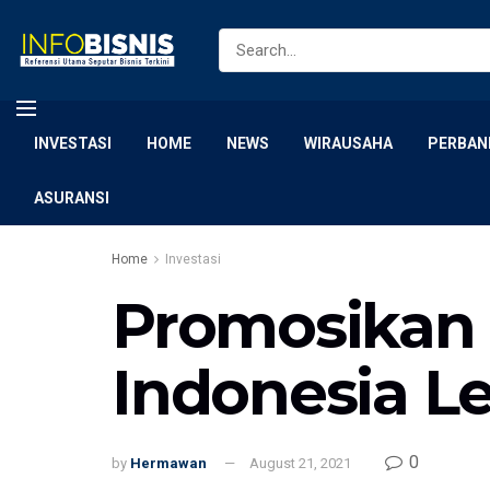
INVESTASI
HOME
NEWS
WIRAUSAHA
PERBAN
ASURANSI
Home
Investasi
Promosikan 
Indonesia Le
0
by
Hermawan
August 21, 2021