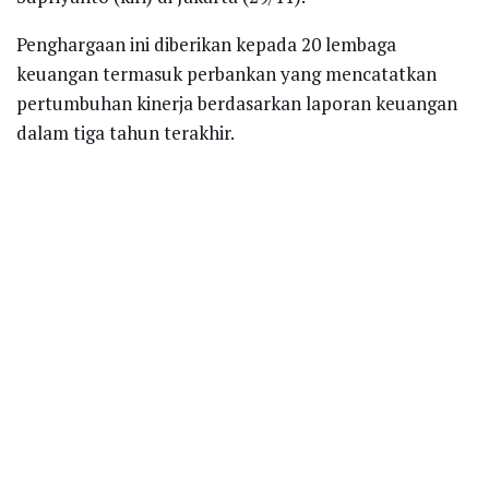
Penghargaan ini diberikan kepada 20 lembaga
keuangan termasuk perbankan yang mencatatkan
pertumbuhan kinerja berdasarkan laporan keuangan
dalam tiga tahun terakhir.
Recent News
Polytama Bersinergi dengan Perguruan
Tinggi, Perkuat Kesadaran Keselamatan
dan Tanggap Bencana
AUGUST 7, 2026
Salah Ucap Bisa Jadi Viral, Pejabat
Dituntut Cerdas Berkomunikasi di Era