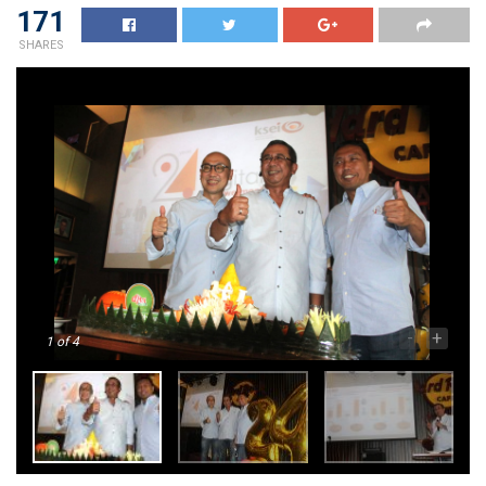
171
SHARES
-
+
1
of 4