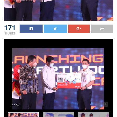
171
SHARES
-
+
1
of 3