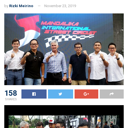
by
Rizki Meirino
November 23, 2019
158
SHARES