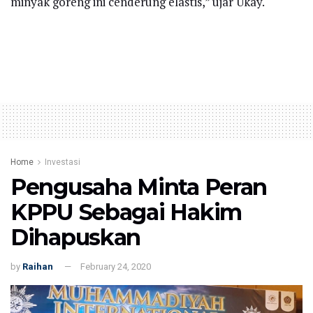
minyak goreng ini cenderung elastis,” ujar Ukay.
Home
Investasi
Pengusaha Minta Peran
KPPU Sebagai Hakim
Dihapuskan
by
Raihan
February 24, 2020