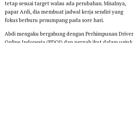
tetap sesuai target walau ada perubahan. Misalnya,
papar Ardi, dia membuat jadwal kerja sendiri yang
fokus berburu penumpang pada sore hari.
Abdi mengaku bergabung dengan Perhimpunan Driver
Online Indonesia (PDOI) dan pernah ikut dalam unjuk
rasa atau pertemuan mediasi sekali-dua kali. Namun,
berbeda dengan saksi lain yang mengalami pemutusan
kemitraan karena berbagai hal, Abdi masih menjadi
mitra Grab, bahkan mengantongi penilaian (rating) 4,9
dalam skala 0-5.
Mengamati perkembangan persidangan, kuasa hukum
Grab dan TPI Randy Ozora Siregar dari kantor hukum
Hotman Paris Hutapea, SH & Rekan melihat
keterangan keempat saksi yang telah diperiksa tidak
membuktikan telah terjadinya diskriminasi atau