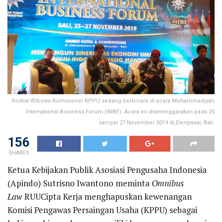
Kodrat Wibowo Komisioner KPPU sedang berbicara di acara Muhammadiyah
International Business Forum (IMBF). Acara ini diselenggarakan pada 25
sampai 27 November 2019 di,Denpasar, Bali.
156
SHARES
Ketua Kebijakan Publik Asosiasi Pengusaha Indonesia
(Apindo) Sutrisno Iwantono meminta
Omnibus
Law
RUUCipta Kerja menghapuskan kewenangan
Komisi Pengawas Persaingan Usaha (KPPU) sebagai