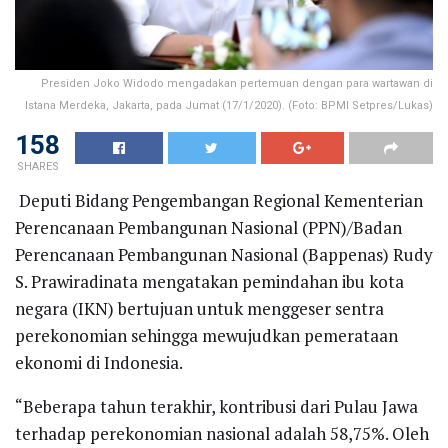
Presiden Joko Widodo mengadakan pertemuan dengan para wartawan di
Istana Merdeka, Jakarta, pada Jumat (17/1/2020). (Foto: BPMI Setpres/Lukas)
158
SHARES
Deputi Bidang Pengembangan Regional Kementerian
Perencanaan Pembangunan Nasional (PPN)/Badan
Perencanaan Pembangunan Nasional (Bappenas) Rudy
S. Prawiradinata mengatakan pemindahan ibu kota
negara (IKN) bertujuan untuk menggeser sentra
perekonomian sehingga mewujudkan pemerataan
ekonomi di Indonesia.
“Beberapa tahun terakhir, kontribusi dari Pulau Jawa
terhadap perekonomian nasional adalah 58,75%. Oleh