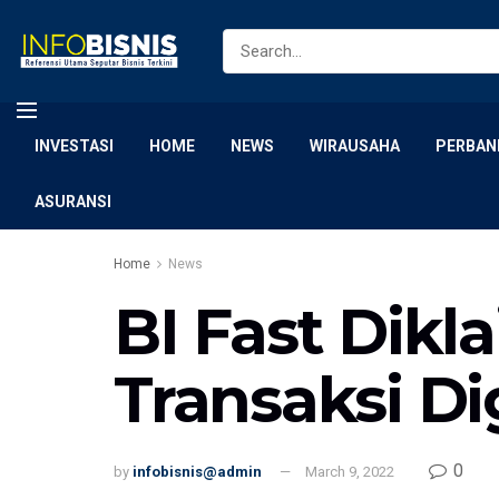
INVESTASI
HOME
NEWS
WIRAUSAHA
PERBAN
ASURANSI
Home
News
BI Fast Dik
Transaksi Di
0
by
infobisnis@admin
March 9, 2022