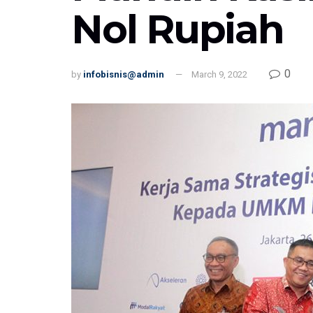
Nol Rupiah
0
by
infobisnis@admin
March 9, 2022