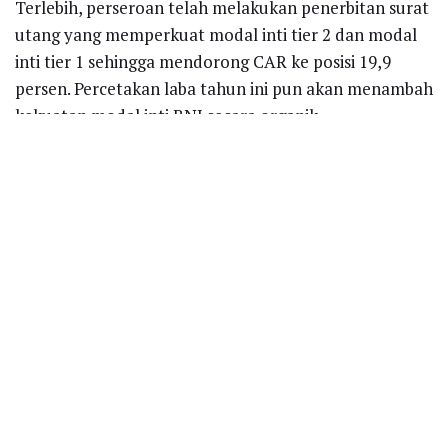
Terlebih, perseroan telah melakukan penerbitan surat
utang yang memperkuat modal inti tier 2 dan modal
inti tier 1 sehingga mendorong CAR ke posisi 19,9
persen. Percetakan laba tahun ini pun akan menambah
kekuatan modal inti BNI secara organik.
Selain itu, kualitas kredit juga menunjukkan pola
perbaikan yang signifikan sehingga membuat persepsi
risiko BNI lebih baik untuk melanjutkan ekspansi
fungsi intermediasi. Adapun, NPL BNI pada kuartal
ketiga ini sudah berada pada posisi 3,8 persen dari
periode sama tahun lalu 4,3 persen.