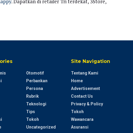
/happy
. Dapatkan di retailer Tri terdekat, 3Store,
ories
Site Navigation
nis
Otomotif
Tentang Kami
i
Perbankan
Home
Persona
Advertisement
Rubrik
Contact Us
Teknologi
Privacy & Policy
Tips
Tokoh
i
Tokoh
Wawancara
e
Uncategorized
Asuransi