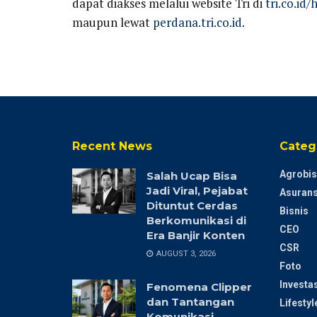
dapat diakses melalui website Tri di
tri.co.id
maupun lewat
perdana.tri.co.id
.
Recent News
Categ
Agrobis
Salah Ucap Bisa
Jadi Viral, Pejabat
Asurans
Dituntut Cerdas
Bisnis
Berkomunikasi di
CEO
Era Banjir Konten
CSR
AUGUST 3, 2026
Foto
Investas
Fenomena Clipper
dan Tantangan
Lifestyl
Komunikasi