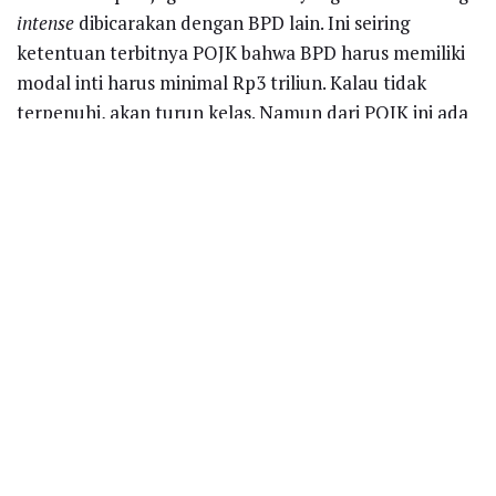
intense
dibicarakan dengan BPD lain. Ini seiring
ketentuan terbitnya POJK bahwa BPD harus memiliki
modal inti harus minimal Rp3 triliun. Kalau tidak
terpenuhi, akan turun kelas. Namun dari POJK ini ada
esepsi, bahwa BPD bisa berkumpul atau membuat KUB
(Kelompok Usaha Bank), ” beber dia.
KUB ini nantinya akan membawa bank
bjb
menjadi
holding
BPD. Saat ini sudah ada 5 BPD yang
intense
berkomunikasi dengan bank
bjb
. “KUB ini akan
menjadi fokus kami, terutama dalam pemanfaatan
digitalisasi oleh BPD lainnya, ” kata Yuddy.
Menurut dia, bank
bjb
saat ini telah menyiapkan
Capex
(capital expenditure)
hingga Rp500 miliar untuk
memperkuat digitalisasi layanan keuangan. Perseroan
berkomitmen tidak pelit belanja
Information