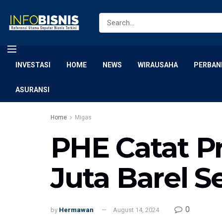
INVESTASI
HOME
NEWS
WIRAUSAHA
PERBAN
ASURANSI
Home
Migas
PHE Catat Pr
Juta Barel S
0
by
Hermawan
August 14, 2024