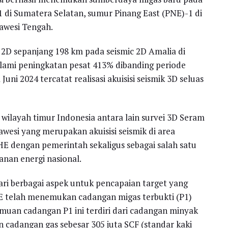
di Sumatera Selatan, sumur Pinang East (PNE)-1 di
awesi Tengah.
k 2D sepanjang 198 km pada seismic 2D Amalia di
lami peningkatan pesat 413% dibanding periode
ni 2024 tercatat realisasi akuisisi seismik 3D seluas
i wilayah timur Indonesia antara lain survei 3D Seram
awesi yang merupakan akuisisi seismik di area
HE dengan pemerintah sekaligus sebagai salah satu
nan energi nasional.
ri berbagai aspek untuk pencapaian target yang
HE telah menemukan cadangan migas terbukti (P1)
emuan cadangan P1 ini terdiri dari cadangan minyak
 cadangan gas sebesar 305 juta SCF (standar kaki