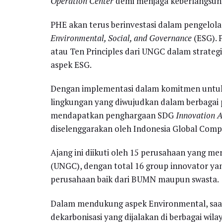
Operation Center
demi menjaga keberlangsunga
PHE akan terus berinvestasi dalam pengelolaa
Environmental, Social, and Governance
(ESG). 
atau Ten Principles dari UNGC dalam strateg
aspek ESG.
Dengan implementasi dalam komitmen untu
lingkungan yang diwujudkan dalam berbagai p
mendapatkan penghargaan SDG
Innovation A
diselenggarakan oleh Indonesia Global Com
Ajang ini diikuti oleh 15 perusahaan yang 
(UNGC), dengan total 16 group innovator ya
perusahaan baik dari BUMN maupun swasta.
Dalam mendukung aspek Environmental, saat i
dekarbonisasi yang dijalakan di berbagai wi