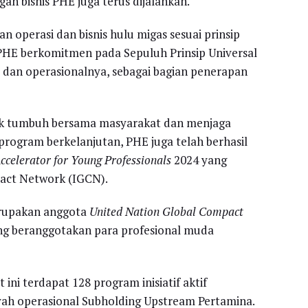
n bisnis PHE juga terus dijalankan.
n operasi dan bisnis hulu migas sesuai prinsip
PHE berkomitmen pada Sepuluh Prinsip Universal
i dan operasionalnya, sebagai bagian penerapan
k tumbuh bersama masyarakat dan menjaga
rogram berkelanjutan, PHE juga telah berhasil
ccelerator for Young Professionals
2024 yang
pact Network (IGCN).
merupakan anggota
United Nation Global Compact
ng beranggotakan para profesional muda
ni terdapat 128 program inisiatif aktif
layah operasional Subholding Upstream Pertamina.