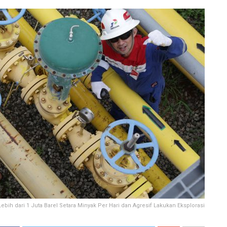
ebih dari 1 Juta Barel Setara Minyak Per Hari dan Agresif Lakukan Eksplorasi