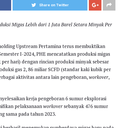
Share on Twitter
duksi Migas Lebih dari 1 Juta Barel Setara Minyak Per
bholding Upstream Pertamina terus membuktikan
g Semester I-2024, PHE mencatatkan produksi migas
 per hari) dengan rincian produksi minyak sebesar
duksi gas 2, 86 miliar SCFD (standar kaki kubik per
berbagai aktivitas antara lain pengeboran,
workover
,
yelesaikan kerja pengeboran 6 sumur eksplorasi
nifikan pelaksanaan
workover
sebanyak 476 sumur
ang sama pada tahun 2023.
asi berhasil menemukan sumberdaya migas baru pada