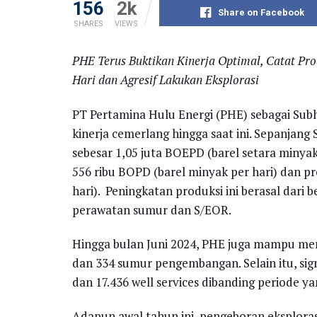
156
2k
Share on Facebook
SHARES
VIEWS
PHE Terus Buktikan Kinerja Optimal, Catat Pro
Hari dan Agresif Lakukan Eksplorasi
PT Pertamina Hulu Energi (PHE) sebagai Su
kinerja cemerlang hingga saat ini. Sepanjan
sebesar 1,05 juta BOEPD (barel setara minyak
556 ribu BOPD (barel minyak per hari) dan pro
hari). Peningkatan produksi ini berasal dari 
perawatan sumur dan S/EOR.
Hingga bulan Juni 2024, PHE juga mampu men
dan 334 sumur pengembangan. Selain itu, sig
dan 17.436 well services dibanding periode y
Adapun awal tahun ini, pengeboran eksplor