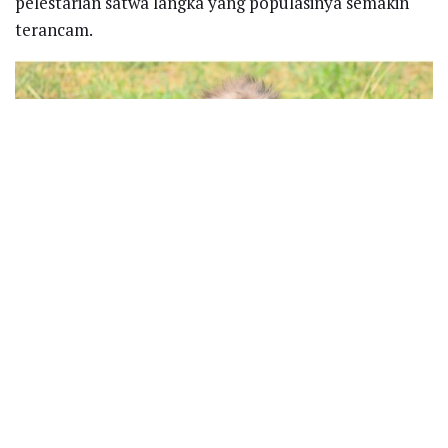
pelestarian satwa langka yang populasinya semakin
terancam.
Selanjutnya, di Solo Safari, lahir seekor bayi Owa Aligis
atau Owa Ungko (Hylobates agilis) yang
menggemaskan. Bayi owa jantan yang diberi nama Ron
ini lahir dari pasangan Galih dan Shinta, menambah