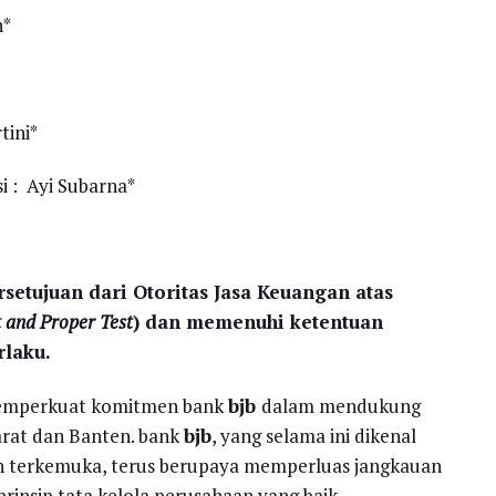
n*
tini*
i : Ayi Subarna*
rsetujuan dari Otoritas Jasa Keuangan atas
t and Proper Test
) dan memenuhi ketentuan
laku.
memperkuat komitmen bank
bjb
dalam mendukung
rat dan Banten. bank
bjb
, yang selama ini dikenal
h terkemuka, terus berupaya memperluas jangkauan
insip tata kelola perusahaan yang baik.