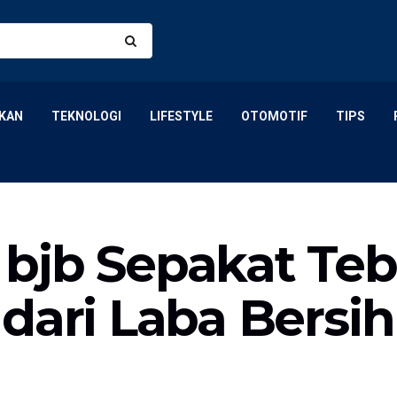
KAN
TEKNOLOGI
LIFESTYLE
OTOMOTIF
TIPS
bjb Sepakat Teb
dari Laba Bersi