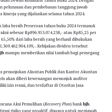
wasan Dewan Komisaris Tahun Buku 2024. Dengan
an pelunasan dan pembebasan tanggung jawab
s kinerja yang dijalankan selama tahun 2024.
laba bersih Perseroan tahun buku 2024 termasuk
kni sebesar Rp896.953.074.238,- atau Rp85,25 per
65,50% dari laba bersih yang berhasil dibukukan
369.462.904.109,-. Kebijakan dividen tersebut
jb
mampu memberikan nilai tambah bagi pemegang
as penunjukan Akuntan Publik dan Kantor Akuntan
ris akan diberi kewenangan menunjuk auditor
i izin resmi, dan terdaftar di Otoritas Jasa
cana Aksi Pemulihan (
Recovery Plan
) bank
bjb
.
igasi risiko yang proaktif, disusun untuk menjawab