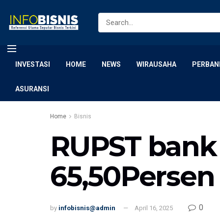
INVESTASI
HOME
NEWS
WIRAUSAHA
PERBAN
ASURANSI
Home
Bisnis
RUPST bank 
65,50Persen 
0
by
infobisnis@admin
April 16, 2025