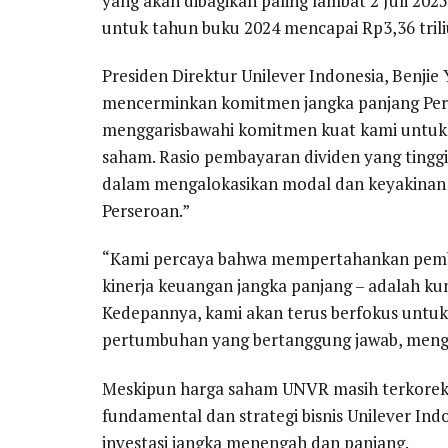
yang akan dibagikan paling lambat 2 Juli 202
untuk tahun buku 2024 mencapai Rp3,36 trili
Presiden Direktur Unilever Indonesia, Benjie
mencerminkan komitmen jangka panjang Perse
menggarisbawahi komitmen kuat kami untuk
saham. Rasio pembayaran dividen yang tinggi
dalam mengalokasikan modal dan keyakinan
Perseroan.”
“Kami percaya bahwa mempertahankan pembay
kinerja keuangan jangka panjang – adalah kun
Kedepannya, kami akan terus berfokus unt
pertumbuhan yang bertanggung jawab, mengu
Meskipun harga saham UNVR masih terkoreksi
fundamental dan strategi bisnis Unilever In
investasi jangka menengah dan panjang.