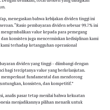
5. Dengan demikian, total dividen yang dibagikan
un.
 Yap, menegaskan bahwa kebijakan dividen tinggi ini
roan. “Rasio pembayaran dividen sebesar 99.7% ini
 mengembalikan value kepada para pemegang
 dan konsisten juga mencerminkan kedisiplinan kami
 kami terhadap ketangguhan operasional
aran dividen yang tinggi – diimbangi dengan
ci bagi terciptanya value yang berkelanjutan.
uk memperkuat fundamental dan mendorong
ntungkan, konsisten, dan kompetitif.”
, analis pasar tetap menilai bahwa kekuatan
donesia menjadikannya pilihan menarik untuk