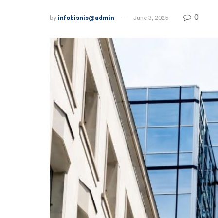
0
by
infobisnis@admin
June 3, 2025