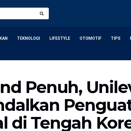
KAN
TEKNOLOGI
LIFESTYLE
OTOMOTIF
TIPS
end Penuh, Unile
ndalkan Pengua
 di Tengah Kor