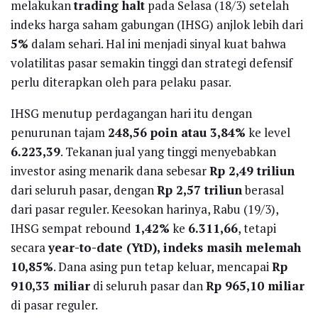
melakukan
trading halt
pada Selasa (18/3) setelah
indeks harga saham gabungan (IHSG) anjlok lebih dari
5%
dalam sehari. Hal ini menjadi sinyal kuat bahwa
volatilitas pasar semakin tinggi dan strategi defensif
perlu diterapkan oleh para pelaku pasar.
IHSG menutup perdagangan hari itu dengan
penurunan tajam
248,56 poin atau 3,84%
ke level
6.223,39
. Tekanan jual yang tinggi menyebabkan
investor asing menarik dana sebesar
Rp 2,49 triliun
dari seluruh pasar, dengan
Rp 2,57 triliun
berasal
dari pasar reguler. Keesokan harinya, Rabu (19/3),
IHSG sempat rebound
1,42%
ke
6.311,66
, tetapi
secara
year-to-date (YtD), indeks masih melemah
10,85%
. Dana asing pun tetap keluar, mencapai
Rp
910,33 miliar
di seluruh pasar dan
Rp 965,10 miliar
di pasar reguler.