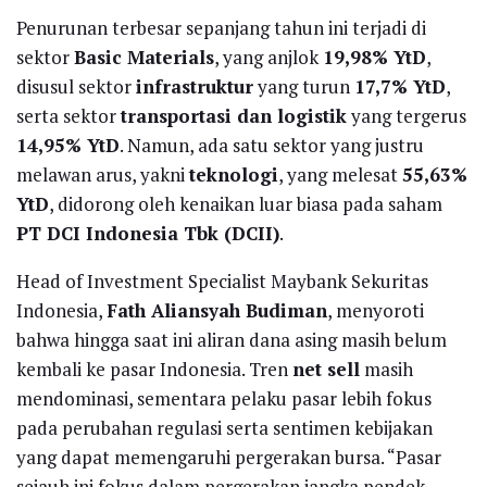
Penurunan terbesar sepanjang tahun ini terjadi di
sektor
Basic Materials
, yang anjlok
19,98% YtD
,
disusul sektor
infrastruktur
yang turun
17,7% YtD
,
serta sektor
transportasi dan logistik
yang tergerus
14,95% YtD
. Namun, ada satu sektor yang justru
melawan arus, yakni
teknologi
, yang melesat
55,63%
YtD
, didorong oleh kenaikan luar biasa pada saham
PT DCI Indonesia Tbk (DCII)
.
Head of Investment Specialist Maybank Sekuritas
Indonesia,
Fath Aliansyah Budiman
, menyoroti
bahwa hingga saat ini aliran dana asing masih belum
kembali ke pasar Indonesia. Tren
net sell
masih
mendominasi, sementara pelaku pasar lebih fokus
pada perubahan regulasi serta sentimen kebijakan
yang dapat memengaruhi pergerakan bursa. “Pasar
sejauh ini fokus dalam pergerakan jangka pendek