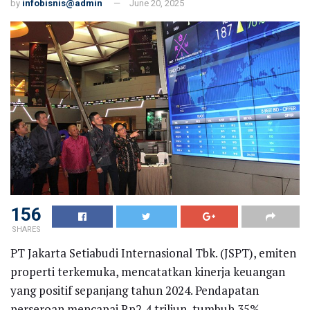
by
infobisnis@admin
June 20, 2025
156
SHARES
PT Jakarta Setiabudi Internasional Tbk. (JSPT), emiten
properti terkemuka, mencatatkan kinerja keuangan
yang positif sepanjang tahun 2024. Pendapatan
perseroan mencapai Rp2,4 triliun, tumbuh 35%