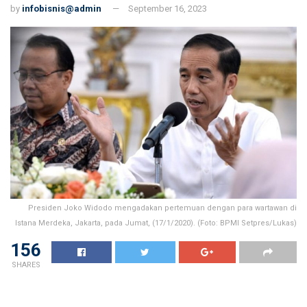
by
infobisnis@admin
September 16, 2023
Presiden Joko Widodo mengadakan pertemuan dengan para wartawan di
Istana Merdeka, Jakarta, pada Jumat, (17/1/2020). (Foto: BPMI Setpres/Lukas)
156
SHARES