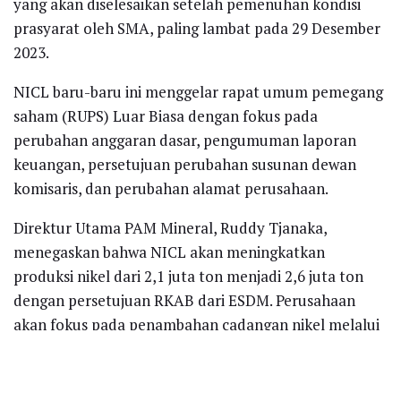
yang akan diselesaikan setelah pemenuhan kondisi
prasyarat oleh SMA, paling lambat pada 29 Desember
2023.
NICL baru-baru ini menggelar rapat umum pemegang
saham (RUPS) Luar Biasa dengan fokus pada
perubahan anggaran dasar, pengumuman laporan
keuangan, persetujuan perubahan susunan dewan
komisaris, dan perubahan alamat perusahaan.
Direktur Utama PAM Mineral, Ruddy Tjanaka,
menegaskan bahwa NICL akan meningkatkan
produksi nikel dari 2,1 juta ton menjadi 2,6 juta ton
dengan persetujuan RKAB dari ESDM. Perusahaan
akan fokus pada penambahan cadangan nikel melalui
wilayah IUP di Morowali dan anak perusahaan di
Konawe. Mereka juga mencari peluang IUP baru, baik
secara organik maupun anorganik.