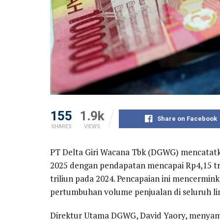
155
1.9k
Share on Facebook
SHARES
VIEWS
PT Delta Giri Wacana Tbk (DGWG) mencatatka
2025 dengan pendapatan mencapai Rp4,15 tri
triliun pada 2024. Pencapaian ini mencermi
pertumbuhan volume penjualan di seluruh lini
Direktur Utama DGWG, David Yaory, menyam