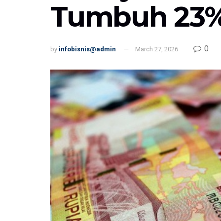
Tumbuh 23% 
0
by
infobisnis@admin
March 27, 2026