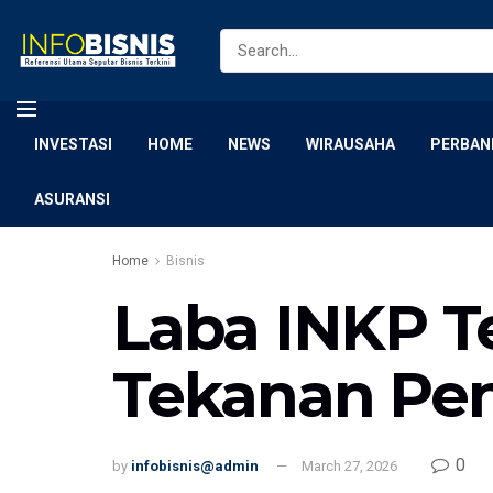
INVESTASI
HOME
NEWS
WIRAUSAHA
PERBAN
ASURANSI
Home
Bisnis
Laba INKP T
Tekanan Pen
0
by
infobisnis@admin
March 27, 2026