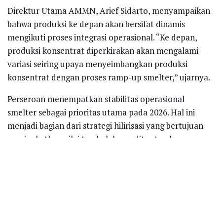
Direktur Utama AMMN, Arief Sidarto, menyampaikan
bahwa produksi ke depan akan bersifat dinamis
mengikuti proses integrasi operasional. “Ke depan,
produksi konsentrat diperkirakan akan mengalami
variasi seiring upaya menyeimbangkan produksi
konsentrat dengan proses ramp-up smelter,” ujarnya.
Perseroan menempatkan stabilitas operasional
smelter sebagai prioritas utama pada 2026. Hal ini
menjadi bagian dari strategi hilirisasi yang bertujuan
meningkatkan nilai tambah komoditas tambang,
sekaligus memperkuat posisi Indonesia dalam rantai
pasok global.
Selain penguatan smelter, AMMN juga melanjutkan
sejumlah proyek ekspansi strategis. Proyek tersebut
meliputi pembangunan Pembangkit Listrik Tenaga Gas